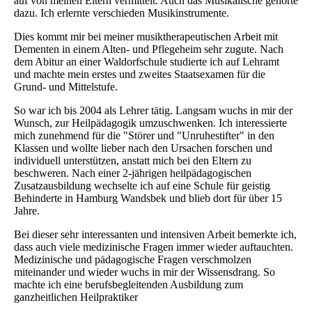
auf von meinen Eltern vermittelt. Auch das Musikalische gehörte
dazu. Ich erlernte verschieden Musikinstrumente.
Dies kommt mir bei meiner musiktherapeutischen Arbeit mit
Dementen in einem Alten- und Pflegeheim sehr zugute. Nach
dem Abitur an einer Waldorfschule studierte ich auf Lehramt
und machte mein erstes und zweites Staatsexamen für die
Grund- und Mittelstufe.
So war ich bis 2004 als Lehrer tätig. Langsam wuchs in mir der
Wunsch, zur Heilpädagogik umzuschwenken. Ich interessierte
mich zunehmend für die "Störer und "Unruhestifter" in den
Klassen und wollte lieber nach den Ursachen forschen und
individuell unterstützen, anstatt mich bei den Eltern zu
beschweren. Nach einer 2-jährigen heilpädagogischen
Zusatzausbildung wechselte ich auf eine Schule für geistig
Behinderte in Hamburg Wandsbek und blieb dort für über 15
Jahre.
Bei dieser sehr interessanten und intensiven Arbeit bemerkte ich,
dass auch viele medizinische Fragen immer wieder auftauchten.
Medizinische und pädagogische Fragen verschmolzen
miteinander und wieder wuchs in mir der Wissensdrang. So
machte ich eine berufsbegleitenden Ausbildung zum
ganzheitlichen Heilpraktiker