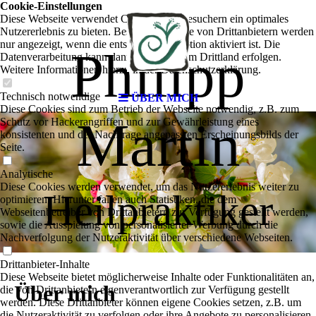
Cookie-Einstellungen
Diese Webseite verwendet Cookies, um Besuchern ein optimales
Nutzererlebnis zu bieten. Bestimmte Inhalte von Drittanbietern werden
nur angezeigt, wenn die entsprechende Option aktiviert ist. Die
Philipp
Datenverarbeitung kann dann auch in einem Drittland erfolgen.
Weitere Informationen hierzu in der Datenschutzerklärung.
Technisch notwendige
ÜBER MICH
Diese Cookies sind zum Betrieb der Webseite notwendig, z.B. zum
Martin
Schutz vor Hackerangriffen und zur Gewährleistung eines
konsistenten und der Nachfrage angepassten Erscheinungsbilds der
Seite.
Analytische
Diese Cookies werden verwendet, um das Nutzererlebnis weiter zu
Heilpraktiker
optimieren. Hierunter fallen auch Statistiken, die dem
Webseitenbetreiber von Drittanbietern zur Verfügung gestellt werden,
sowie die Ausspielung von personalisierter Werbung durch die
Nachverfolgung der Nutzeraktivität über verschiedene Webseiten.
Drittanbieter-Inhalte
Diese Webseite bietet möglicherweise Inhalte oder Funktionalitäten an,
Über mich
die von Drittanbietern eigenverantwortlich zur Verfügung gestellt
werden. Diese Drittanbieter können eigene Cookies setzen, z.B. um
die Nutzeraktivität zu verfolgen oder ihre Angebote zu personalisieren